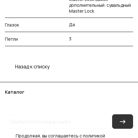
дополнительный: сувальдный
Master Lock
Да
Глазок
3
Петли
Назад к списку
Каталог
Акции
Бренды
Услуги
Блог
Условия оплаты
Условия доставки
Контакты
Магазины
Гарантия на товар
Документы
Оферта
Продолжая, вы соглашаетесь с
политикой