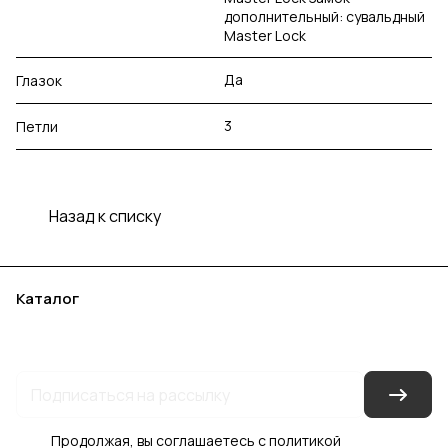
дополнительный: сувальдный
Master Lock
Да
Глазок
3
Петли
Назад к списку
Каталог
Акции
Бренды
Услуги
Блог
Условия оплаты
Условия доставки
Контакты
Магазины
Гарантия на товар
Документы
Оферта
Продолжая, вы соглашаетесь с
политикой