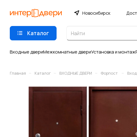
Новосибирск
Дост
Каталог
Входные двери
Межкомнатные двери
Установка и монтаж
–
–
–
–
Главная
Каталог
ВХОДНЫЕ ДВЕРИ
Форпост
Вход