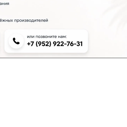
+7 (383) 381-00-51
inter-dveri@bk.ru
проспект Дзержинского, д. 1/4, эт. 2