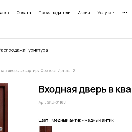
авка
Оплата
Производители
Акции
Услуги
Распродажа
Фурнитура
ная дверь в квартиру Форпост Иртыш- 2
Входная дверь в кв
Арт.
SKU-01168
Цвет :
Медный антик - медный антик