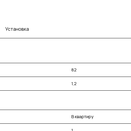
Установка
82
1,2
В квартиру
1