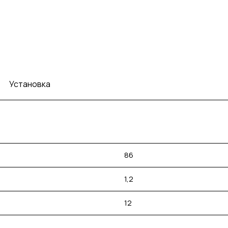
Установка
86
1,2
12