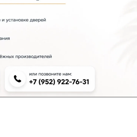
+7 (383) 381-00-51
inter-dveri@bk.ru