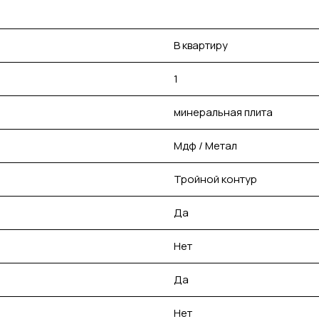
В квартиру
1
минеральная плита
Мдф / Метал
Тройной контур
Да
Нет
Да
Нет