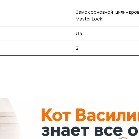
Замок основной: цилиндров
Master Lock
Да
2