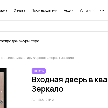
авка
Оплата
Производители
Акции
Услуги
Распродажа
Фурнитура
ная дверь в квартиру Форпост Эверест Зеркало
СОВЕТУЕМ
Входная дверь в кв
Зеркало
Арт.
SKU-01142