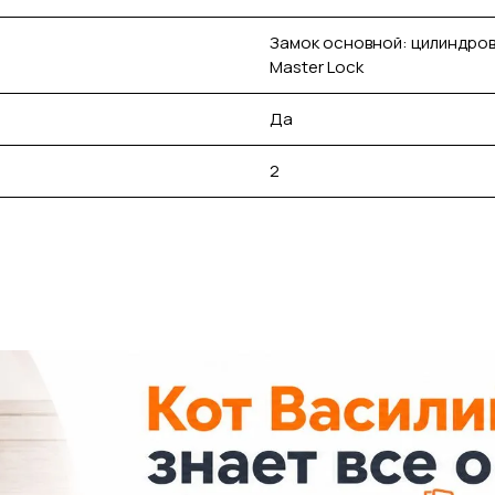
Замок основной: цилиндров
Master Lock
Да
2