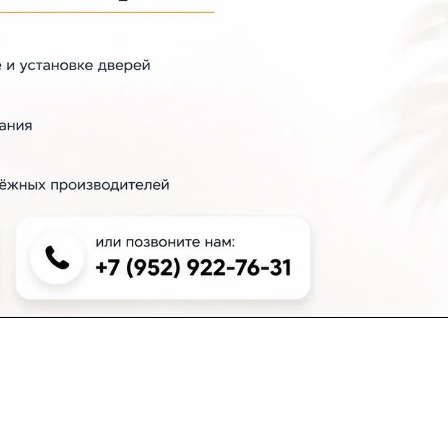
+7 (383) 381-00-51
inter-dveri@bk.ru