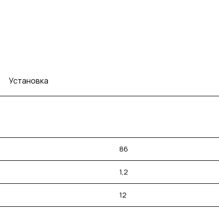
Установка
86
1,2
12