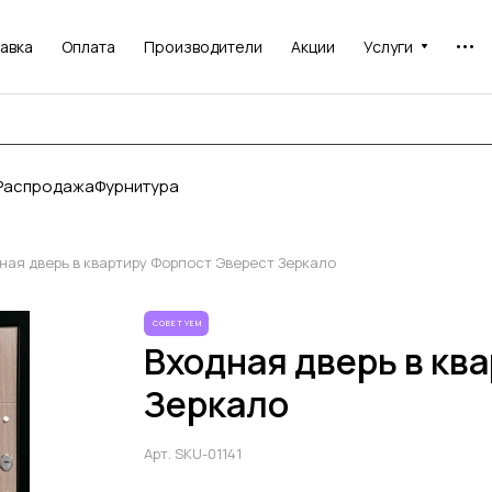
авка
Оплата
Производители
Акции
Услуги
Распродажа
Фурнитура
ная дверь в квартиру Форпост Эверест Зеркало
СОВЕТУЕМ
Входная дверь в кв
Зеркало
Арт.
SKU-01141