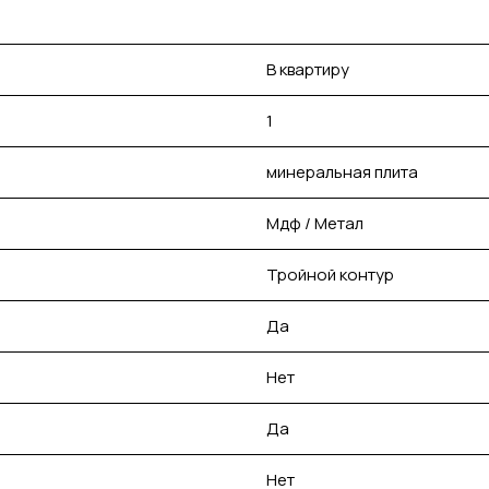
В квартиру
1
минеральная плита
Мдф / Метал
Тройной контур
Да
Нет
Да
Нет