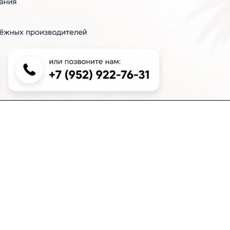
+7 (383) 381-00-51
inter-dveri@bk.ru
проспект Дзержинского, д. 1/4, эт. 2