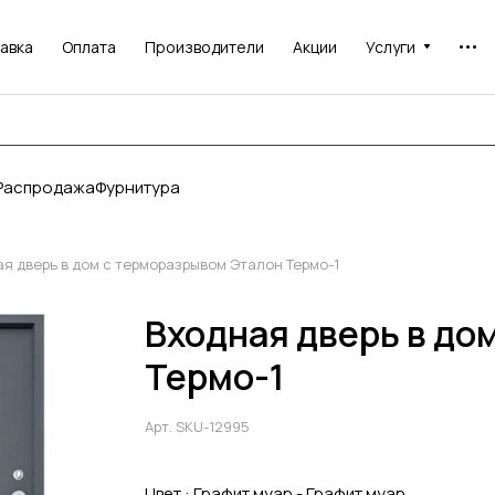
авка
Оплата
Производители
Акции
Услуги
Распродажа
Фурнитура
я дверь в дом с терморазрывом Эталон Термо-1
Входная дверь в до
Термо-1
Арт.
SKU-12995
Цвет :
Графит муар - Графит муар