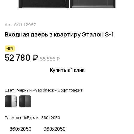
Арт.
SKU-12967
Входная дверь в квартиру Эталон S-1
-5%
52 780 ₽
55 555 ₽
Купить в 1 клик
Цвет :
Чёрный муар блеск - Софт графит
Размер (ШхВ), мм :
860x2050
860x2050
960x2050