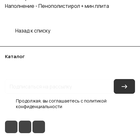
Наполнение - Пенополистирол + мин.плита
Назад к списку
Каталог
Акции
Бренды
Услуги
Блог
Условия оплаты
Условия доставки
Контакты
Магазины
Гарантия на товар
Документы
Оферта
Продолжая, вы соглашаетесь с
политикой
конфиденциальности