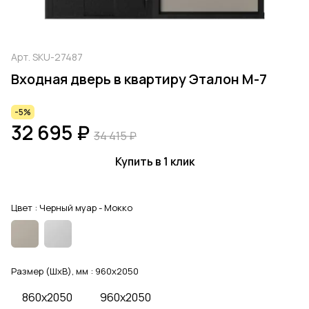
Арт.
SKU-27487
Входная дверь в квартиру Эталон М-7
-5%
32 695 ₽
34 415 ₽
Купить в 1 клик
Цвет :
Черный муар - Мокко
Размер (ШхВ), мм :
960x2050
860x2050
960x2050