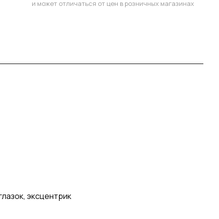
и может отличаться от цен в розничных магазинах
глазок, эксцентрик