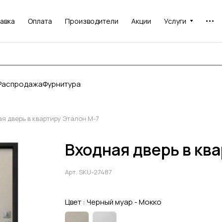
авка
Оплата
Производители
Акции
Услуги
Распродажа
Фурнитура
я дверь в квартиру Эталон М-7
Входная дверь в кв
Арт.
SKU-27487
Цвет :
Черный муар - Мокко