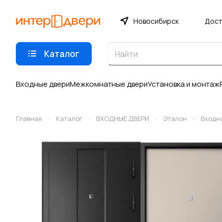
Новосибирск
Дост
Каталог
Входные двери
Межкомнатные двери
Установка и монтаж
–
–
–
–
Главная
Каталог
ВХОДНЫЕ ДВЕРИ
Эталон
Входна