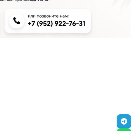
+7 (383) 381-00-51
inter-dveri@bk.ru
проспект Дзержинского, д. 1/4, эт. 2