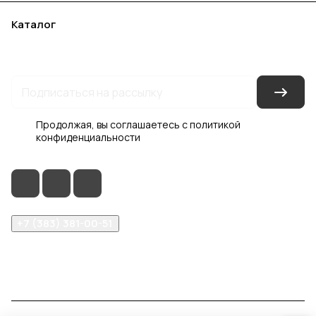
Каталог
Акции
Бренды
Услуги
Блог
Условия оплаты
Условия доставки
Контакты
Магазины
Гарантия на товар
Документы
Оферта
Продолжая, вы соглашаетесь с
политикой
конфиденциальности
+7 (383) 381-00-51
inter-dveri@bk.ru
проспект Дзержинского, д. 1/4, эт. 2