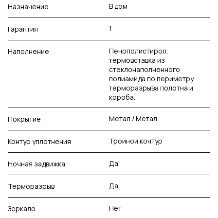
В дом
Назначение
1
Гарантия
Пенополистирол,
Наполнение
термовставка из
стеклонаполненного
полиамида по периметру
терморазрыва полотна и
короба.
Метал / Метал
Покрытие
Тройной контур
Контур уплотнения
Да
Ночная задвижка
Да
Терморазрыв
Нет
Зеркало