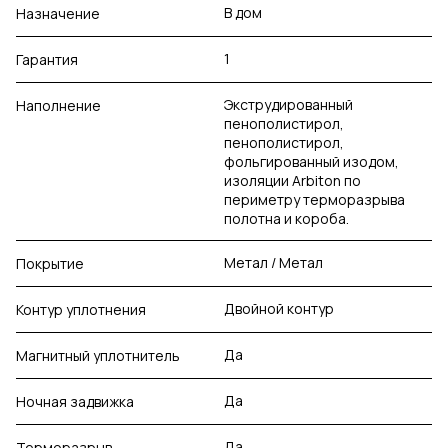
В дом
Назначение
1
Гарантия
Экструдированный
Наполнение
пенополистирол,
пенополистирол,
фольгированный изодом,
изоляции Arbiton по
периметру терморазрыва
полотна и короба.
Метал / Метал
Покрытие
Двойной контур
Контур уплотнения
Да
Магнитный уплотнитель
Да
Ночная задвижка
Да
Терморазрыв