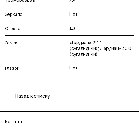
Нет
Зеркало
Да
Стекло
«Гардиан» 21.14
Замки
(сувальдный);«Гардиан» 30.01
(сувальдный)
Нет
Глазок
Назад к списку
Каталог
Акции
Бренды
Услуги
Блог
Условия оплаты
Условия доставки
Контакты
Магазины
Гарантия на товар
Документы
Оферта