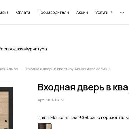
авка
Оплата
Производители
Акции
Услуги
Распродажа
Фурнитура
–
ция Алмаз
Входная дверь в квартиру Алмаз Аквамарин 3
Входная дверь в кв
Арт.
SKU-12831
Цвет :
Монолит найт+Зебрано горизонталь