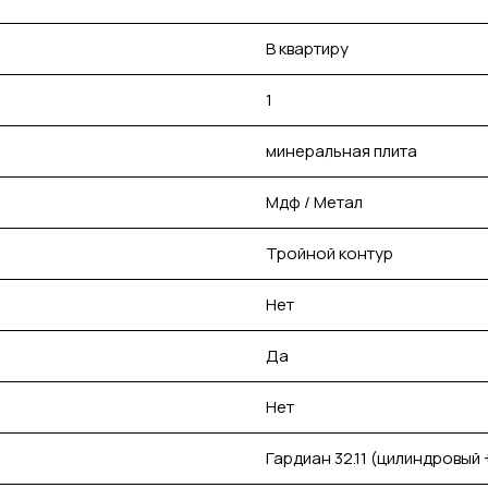
В квартиру
1
минеральная плита
Мдф / Метал
Тройной контур
Нет
Да
Нет
Гардиан 32.11 (цилиндровый +