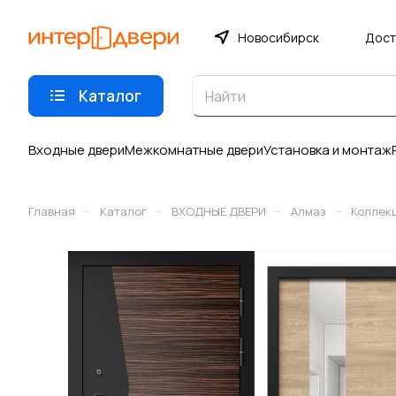
Новосибирск
Дост
Каталог
Входные двери
Межкомнатные двери
Установка и монтаж
–
–
–
–
Главная
Каталог
ВХОДНЫЕ ДВЕРИ
Алмаз
Коллек