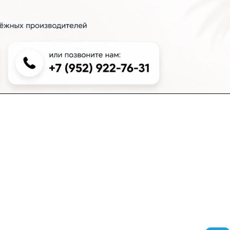
+7 (383) 381-00-51
inter-dveri@bk.ru
проспект Дзержинского, д. 1/4, эт. 2