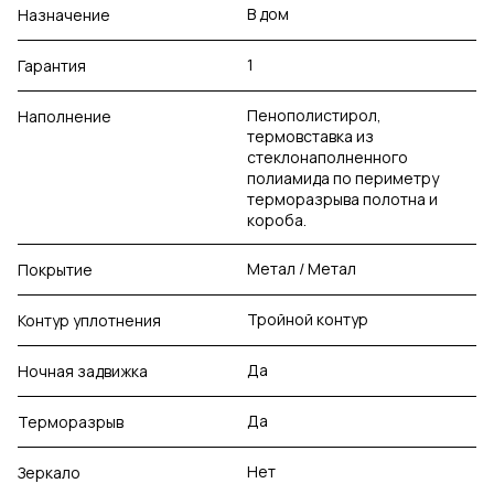
В дом
Назначение
1
Гарантия
Пенополистирол,
Наполнение
термовставка из
стеклонаполненного
полиамида по периметру
терморазрыва полотна и
короба.
Метал / Метал
Покрытие
Тройной контур
Контур уплотнения
Да
Ночная задвижка
Да
Терморазрыв
Нет
Зеркало