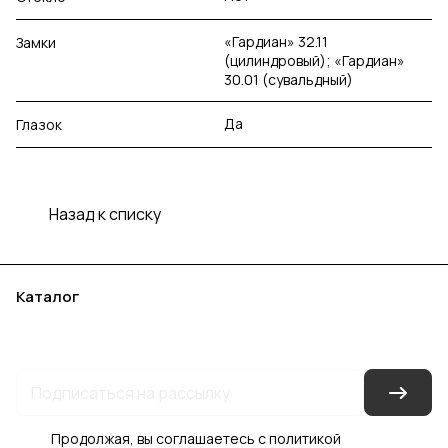
«Гардиан» 32.11
Замки
(цилиндровый); «Гардиан»
30.01 (сувальдный)
Да
Глазок
Назад к списку
Каталог
Акции
Бренды
Услуги
Блог
Условия оплаты
Условия доставки
Контакты
Магазины
Гарантия на товар
Документы
Оферта
Продолжая, вы соглашаетесь с
политикой