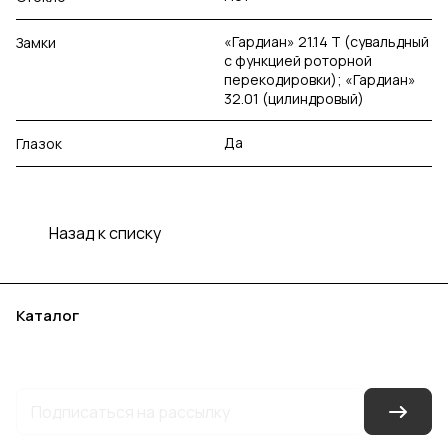
«Гардиан» 21.14 Т (сувальдный
Замки
с функцией роторной
перекодировки); «Гардиан»
32.01 (цилиндровый)
Да
Глазок
Назад к списку
Каталог
Акции
Бренды
Услуги
Блог
Условия оплаты
Условия доставки
Контакты
Магазины
Гарантия на товар
Документы
Оферта