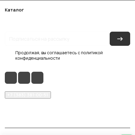
Каталог
Акции
Бренды
Услуги
Блог
Условия оплаты
Условия доставки
Контакты
Магазины
Гарантия на товар
Документы
Оферта
Продолжая, вы соглашаетесь с
политикой
конфиденциальности
+7 (383) 381-00-51
inter-dveri@bk.ru
проспект Дзержинского, д. 1/4, эт. 2