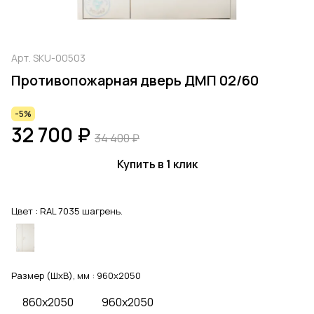
Арт.
SKU-00503
Противопожарная дверь ДМП 02/60
-5%
32 700 ₽
34 400 ₽
Купить в 1 клик
Цвет :
RAL 7035 шагрень.
Размер (ШхВ), мм :
960x2050
860x2050
960x2050