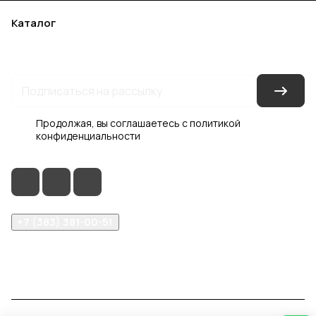
Каталог
Акции
Бренды
Услуги
Блог
Условия оплаты
Условия доставки
Контакты
Магазины
Гарантия на товар
Документы
Оферта
Продолжая, вы соглашаетесь с
политикой
конфиденциальности
+7 (383) 381-00-51
inter-dveri@bk.ru
проспект Дзержинского, д. 1/4, эт. 2