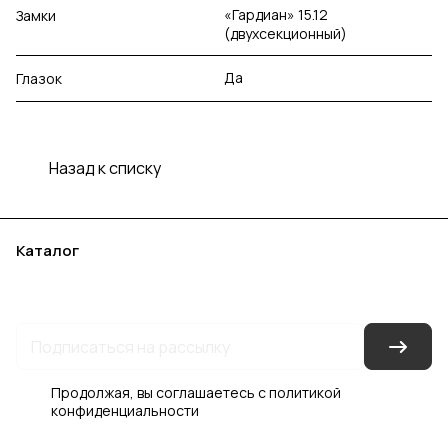
«Гардиан» 15.12
Замки
(двухсекционный)
Да
Глазок
Назад к списку
Каталог
Акции
Бренды
Услуги
Блог
Условия оплаты
Условия доставки
Контакты
Магазины
Гарантия на товар
Документы
Оферта
Продолжая, вы соглашаетесь с
политикой
конфиденциальности