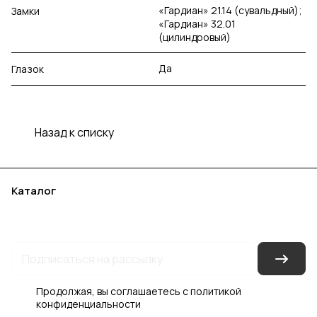
«Гардиан» 21.14 (сувальдный);
Замки
«Гардиан» 32.01
(цилиндровый)
Да
Глазок
Назад к списку
Каталог
Акции
Бренды
Услуги
Блог
Условия оплаты
Условия доставки
Контакты
Магазины
Гарантия на товар
Документы
Оферта
Продолжая, вы соглашаетесь с
политикой
конфиденциальности