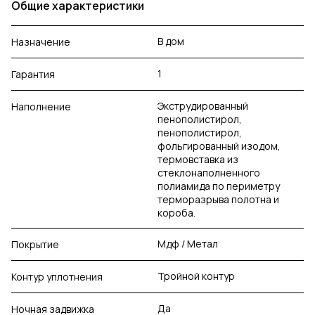
Общие характеристики
В дом
Назначение
1
Гарантия
Экструдированный
Наполнение
пенополистирол,
пенополистирол,
фольгированный изодом,
термовставка из
стеклонаполненного
полиамида по периметру
терморазрыва полотна и
короба.
Мдф / Метал
Покрытие
Тройной контур
Контур уплотнения
Да
Ночная задвижка