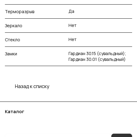
Да
Терморазрыв
Нет
Зеркало
Нет
Стекло
Гардиан 30.15 (сувальдный);
Замки
Гардиан 30.01 (сувальдный)
Назад к списку
Каталог
Акции
Бренды
Услуги
Блог
Условия оплаты
Условия доставки
Контакты
Магазины
Гарантия на товар
Документы
Оферта