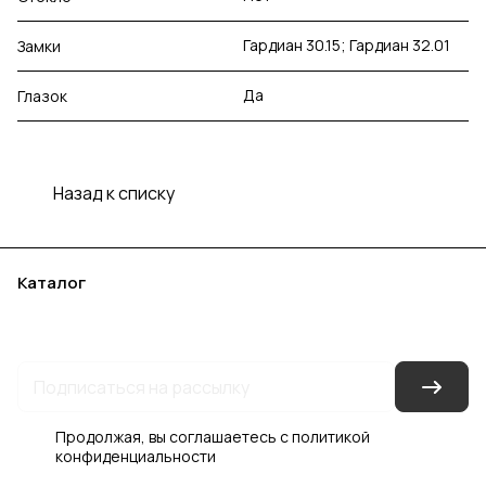
Гардиан 30.15; Гардиан 32.01
Замки
Да
Глазок
Назад к списку
Каталог
Акции
Бренды
Услуги
Блог
Условия оплаты
Условия доставки
Контакты
Магазины
Гарантия на товар
Документы
Оферта
Продолжая, вы соглашаетесь с
политикой
конфиденциальности