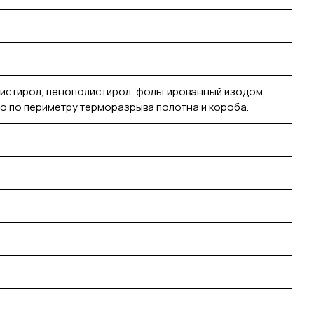
истирол, пенополистирол, фольгированный изодом,
o по периметру терморазрыва полотна и короба.