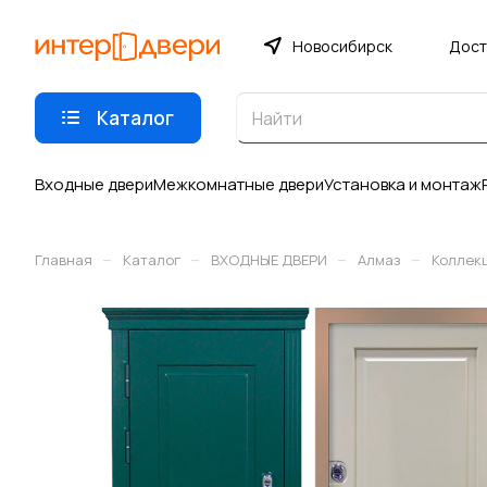
Новосибирск
Дост
Каталог
Входные двери
Межкомнатные двери
Установка и монтаж
–
–
–
–
Главная
Каталог
ВХОДНЫЕ ДВЕРИ
Алмаз
Коллекц