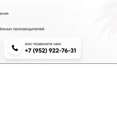
+7 (383) 381-00-51
inter-dveri@bk.ru
проспект Дзержинского, д. 1/4, эт. 2