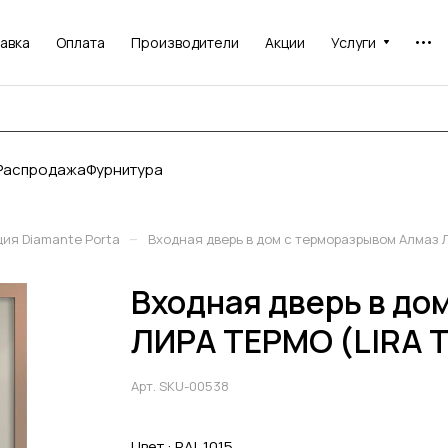
авка
Оплата
Производители
Акции
Услуги
Распродажа
Фурнитура
–
ия Diamante Porta
Входная дверь в дом с терморазрывом Алмаз 
Входная дверь в до
ЛИРА ТЕРМО (LIRA 
Арт.
SKU-00538
Цвет :
RAL 1015.