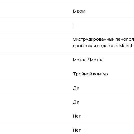
В дом
1
Экструдированный пенопол
пробковая подложка Maestr
Метал / Метал
Тройной контур
Да
Да
Нет
Нет