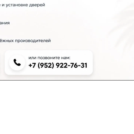
+7 (383) 381-00-51
inter-dveri@bk.ru
проспект Дзержинского, д. 1/4, эт. 2