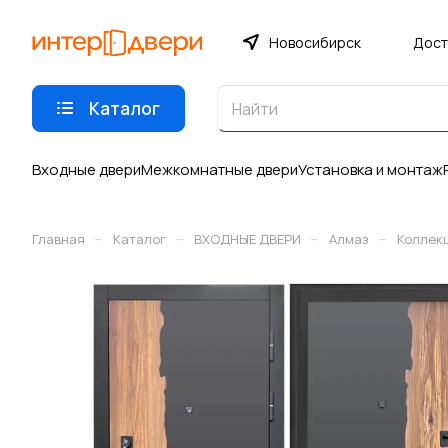
Новосибирск
Дост
Каталог
Входные двери
Межкомнатные двери
Установка и монтаж
–
–
–
–
Главная
Каталог
ВХОДНЫЕ ДВЕРИ
Алмаз
Коллекц