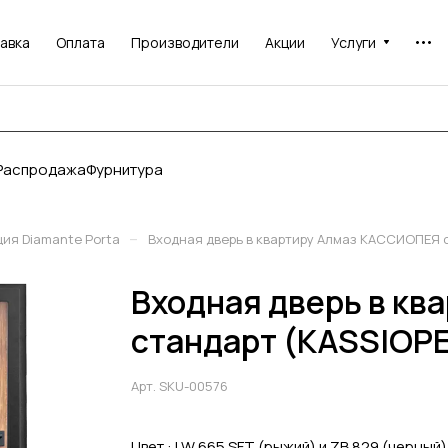
авка
Оплата
Производители
Акции
Услуги
Распродажа
Фурнитура
–
ия Diamante Porta
Входная дверь в квартиру Алмаз КАССИОПЕЯ с
Входная дверь в к
стандарт (KASSIOPE
Арт.
SKU-00576
Цвет :
LW 665 SFT (рыжий) и ZB 829 (черный)