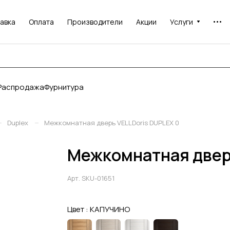
авка
Оплата
Производители
Акции
Услуги
Распродажа
Фурнитура
–
–
Duplex
Межкомнатная дверь VELLDoris DUPLEX 0
Межкомнатная дверь
Арт.
SKU-01651
Цвет :
КАПУЧИНО