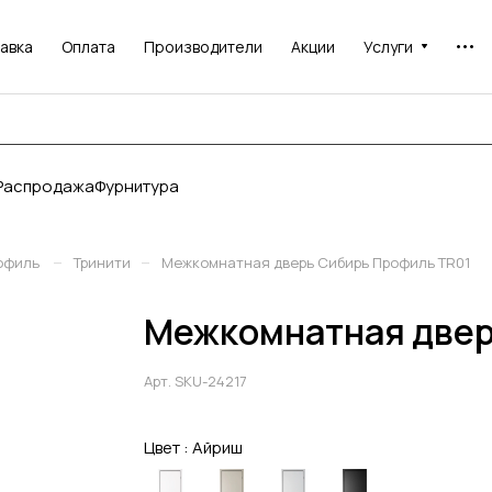
авка
Оплата
Производители
Акции
Услуги
Распродажа
Фурнитура
–
–
офиль
Тринити
Межкомнатная дверь Сибирь Профиль TR01
Межкомнатная двер
Арт.
SKU-24217
Цвет :
Айриш