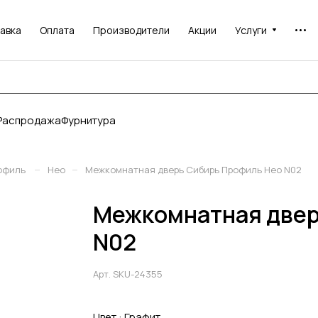
авка
Оплата
Производители
Акции
Услуги
Распродажа
Фурнитура
–
–
офиль
Нео
Межкомнатная дверь Сибирь Профиль Нео N02
Межкомнатная двер
N02
Арт.
SKU-24355
Цвет :
Графит