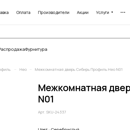
авка
Оплата
Производители
Акции
Услуги
Распродажа
Фурнитура
–
–
офиль
Нео
Межкомнатная дверь Сибирь Профиль Нео N01
Межкомнатная двер
N01
Арт.
SKU-24337
Цвет :
Серебристый