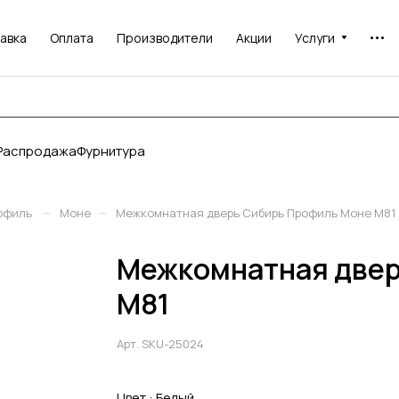
авка
Оплата
Производители
Акции
Услуги
Распродажа
Фурнитура
–
–
офиль
Моне
Межкомнатная дверь Сибирь Профиль Моне M81
Межкомнатная двер
M81
Арт.
SKU-25024
Цвет :
Белый