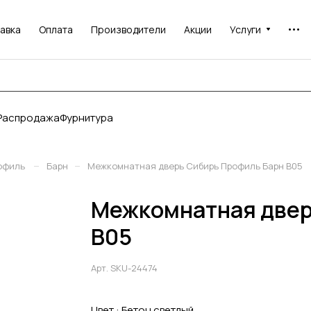
авка
Оплата
Производители
Акции
Услуги
Распродажа
Фурнитура
–
–
офиль
Барн
Межкомнатная дверь Сибирь Профиль Барн В05
Межкомнатная двер
В05
Арт.
SKU-24474
Цвет :
Бетон светлый