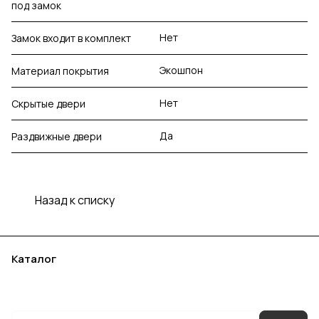
под замок
Нет
Замок входит в комплект
Экошпон
Материал покрытия
Нет
Скрытые двери
Да
Раздвижные двери
Назад к списку
Каталог
Акции
Бренды
Услуги
Блог
Условия оплаты
Условия доставки
Контакты
Магазины
Гарантия на товар
Документы
Оферта