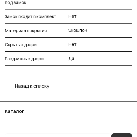
под замок
Нет
Замок входит в комплект
Экошпон
Материал покрытия
Нет
Скрытые двери
Да
Раздвижные двери
Назад к списку
Каталог
Акции
Бренды
Услуги
Блог
Условия оплаты
Условия доставки
Контакты
Магазины
Гарантия на товар
Документы
Оферта