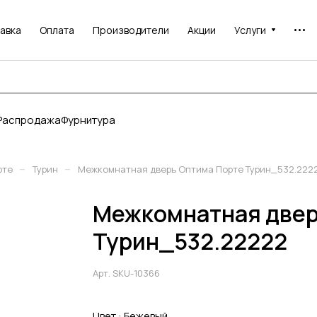
авка
Оплата
Производители
Акции
Услуги
Распродажа
Фурнитура
–
–
рте
Турин
Межкомнатная дверь Оптима Порте Турин_532.222
Межкомнатная двер
Турин_532.22222
Арт.
SKU-10366
Цвет :
Бежевый