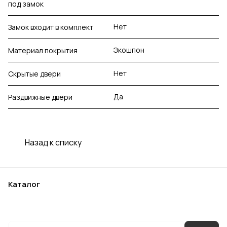
под замок
Нет
Замок входит в комплект
Экошпон
Материал покрытия
Нет
Скрытые двери
Да
Раздвижные двери
Назад к списку
Каталог
Акции
Бренды
Услуги
Блог
Условия оплаты
Условия доставки
Контакты
Магазины
Гарантия на товар
Документы
Оферта