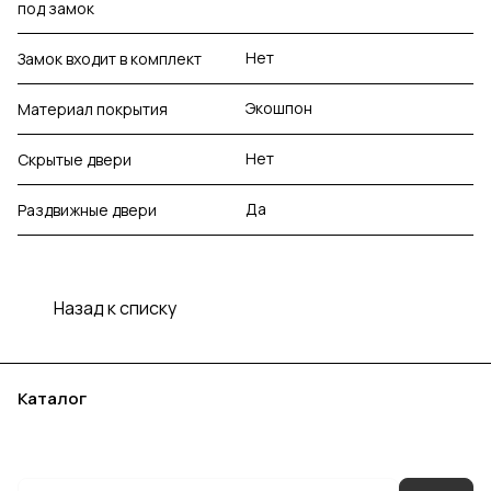
под замок
Нет
Замок входит в комплект
Экошпон
Материал покрытия
Нет
Скрытые двери
Да
Раздвижные двери
Назад к списку
Каталог
Акции
Бренды
Услуги
Блог
Условия оплаты
Условия доставки
Контакты
Магазины
Гарантия на товар
Документы
Оферта