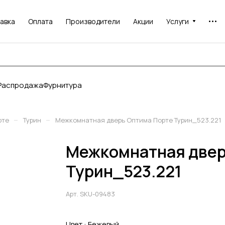
авка
Оплата
Производители
Акции
Услуги
Распродажа
Фурнитура
–
–
рте
Турин
Межкомнатная дверь Оптима Порте Турин_523.221
Межкомнатная двер
Турин_523.221
Арт.
SKU-09483
Цвет :
Бежевый