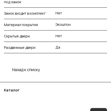
под замок
Нет
Замок входит в комплект
Экошпон
Материал покрытия
Нет
Скрытые двери
Да
Раздвижные двери
Назад к списку
Каталог
Акции
Бренды
Услуги
Блог
Условия оплаты
Условия доставки
Контакты
Магазины
Гарантия на товар
Документы
Оферта