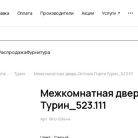
авка
Оплата
Производители
Акции
Услуги
Распродажа
Фурнитура
–
–
рте
Турин
Межкомнатная дверь Оптима Порте Турин_523.111
Межкомнатная двер
Турин_523.111
Арт.
SKU-09444
Цвет :
Серый