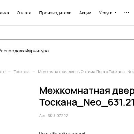
авка
Оплата
Производители
Акции
Услуги
Распродажа
Фурнитура
–
–
рте
Тоскана
Межкомнатная дверь Оптима Порте Тоскана_Neo
Межкомнатная двер
Тоскана_Neo_631.21
Арт.
SKU-07222
Цвет :
Белый снежный