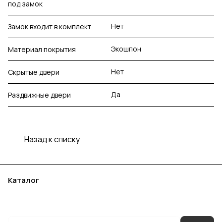
под замок
Нет
Замок входит в комплект
Экошпон
Материал покрытия
Нет
Скрытые двери
Да
Раздвижные двери
Назад к списку
Каталог
Акции
Бренды
Услуги
Блог
Условия оплаты
Условия доставки
Контакты
Магазины
Гарантия на товар
Документы
Оферта