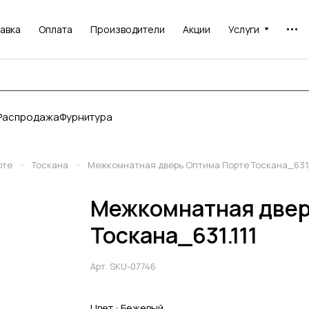
авка
Оплата
Производители
Акции
Услуги
Распродажа
Фурнитура
–
–
рте
Тоскана
Межкомнатная дверь Оптима Порте Тоскана_631.1
Межкомнатная двер
Тоскана_631.111
Арт.
SKU-07746
Цвет :
Бежевый