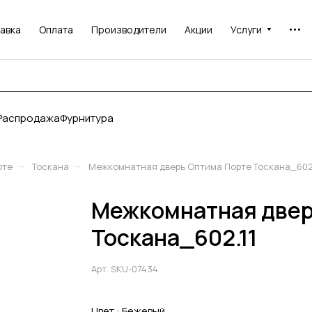
авка
Оплата
Производители
Акции
Услуги
Распродажа
Фурнитура
–
–
рте
Тоскана
Межкомнатная дверь Оптима Порте Тоскана_602.
Межкомнатная двер
Тоскана_602.11
Арт.
SKU-07434
Цвет :
Бежевый