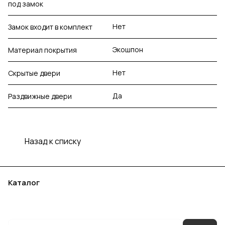
под замок
Нет
Замок входит в комплект
Экошпон
Материал покрытия
Нет
Скрытые двери
Да
Раздвижные двери
Назад к списку
Каталог
Акции
Бренды
Услуги
Блог
Условия оплаты
Условия доставки
Контакты
Магазины
Гарантия на товар
Документы
Оферта