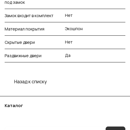
под замок
Нет
Замок входит в комплект
Экошпон
Материал покрытия
Нет
Скрытые двери
Да
Раздвижные двери
Назад к списку
Каталог
Акции
Бренды
Услуги
Блог
Условия оплаты
Условия доставки
Контакты
Магазины
Гарантия на товар
Документы
Оферта