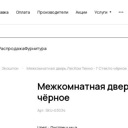
авка
Оплата
Производители
Акции
Услуги
Распродажа
Фурнитура
–
Экошпон
Межкомнатная дверь ЛесКом Техно - 7 Стекло чёрное
Межкомнатная дверь
чёрное
Арт.
SKU-03034
Цвет :
Лиственница