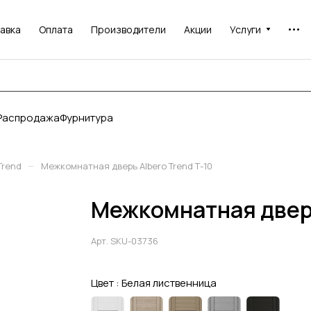
авка
Оплата
Производители
Акции
Услуги
Распродажа
Фурнитура
–
Trend
Межкомнатная дверь Albero Trend Т-10
Межкомнатная дверь
Арт.
SKU-03736
Цвет :
Белая лиственница