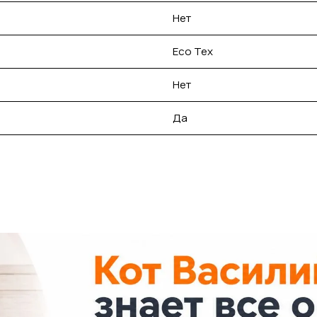
Нет
Eco Tex
Нет
Да