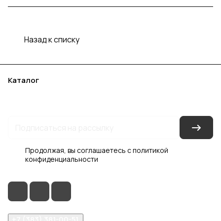
Назад к списку
Каталог
Акции
Бренды
Услуги
Блог
Условия оплаты
Условия доставки
Контакты
Магазины
Гарантия на товар
Документы
Оферта
Продолжая, вы соглашаетесь с
политикой
конфиденциальности
+7 (383) 381-00-51