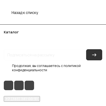
Назад к списку
Каталог
Акции
Бренды
Услуги
Блог
Условия оплаты
Условия доставки
Контакты
Магазины
Гарантия на товар
Документы
Оферта
Продолжая, вы соглашаетесь с
политикой
конфиденциальности
+7 (383) 381-00-51