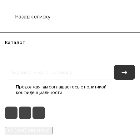
Назад к списку
Каталог
Акции
Бренды
Услуги
Блог
Условия оплаты
Условия доставки
Контакты
Магазины
Гарантия на товар
Документы
Оферта
Продолжая, вы соглашаетесь с
политикой
конфиденциальности
+7 (383) 381-00-51