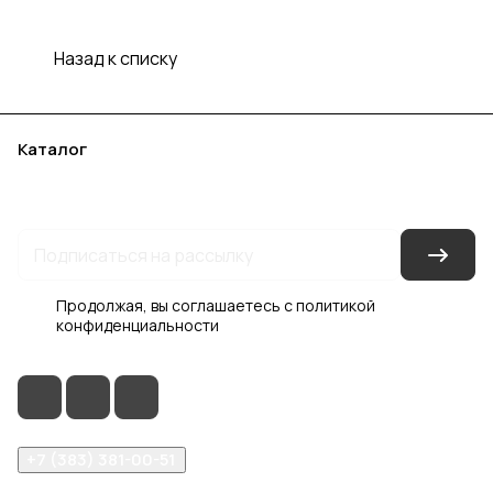
Назад к списку
Каталог
Акции
Бренды
Услуги
Блог
Условия оплаты
Условия доставки
Контакты
Магазины
Гарантия на товар
Документы
Оферта
Продолжая, вы соглашаетесь с
политикой
конфиденциальности
+7 (383) 381-00-51